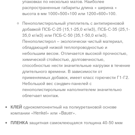
упаковках по несколько матов. Наиболее
распространенные габариты длина × ширина ×
высота в мм 1000×500×100 или 1200×600×100.
Пенополистирольный утеплитель с антипиреновой
добавкой ПСБ-С-25 (15,1-25,0 кг/м3), ПСБ-С-35 (25,1-
35,0 кг/м3) или ПСБ-С-50 (35,1-50,0 кг/м3).
Пенополистирол – экологически чистый материал,
обладающий низкой теплопроводностью и
небольшим весом. Отличается высокой прочностью,
химической стойкостью, долговечностью,
способностью нести значительные нагрузки в течение
длительного времени. В зависимости от
применяемых добавок, имеет класс горючести Г1-Г2.
Небольшой вес сэндвич-панелей с
пенополистирольным наполнителем значительно
облегчает монтаж.
КЛЕЙ
однокомпонентный на полиуретановой основе
компании «Henkel» или «Bauer».
ПЛЕНКА
защитная самоклеющаяся толщина 40-50 мкм